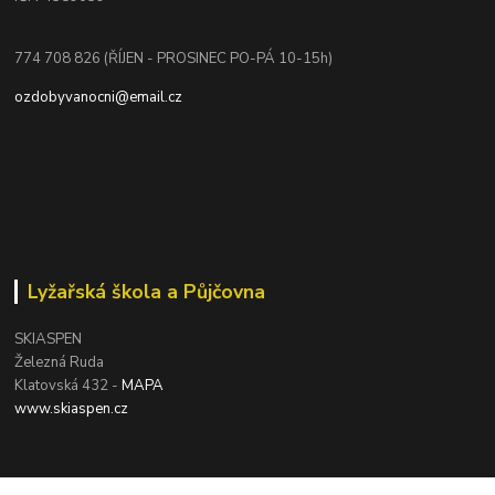
774 708 826 (ŘÍJEN - PROSINEC PO-PÁ 10-15h)
ozdobyvanocni@email.cz
Lyžařská škola a Půjčovna
SKIASPEN
Železná Ruda
Klatovská 432 -
MAPA
www.skiaspen.cz