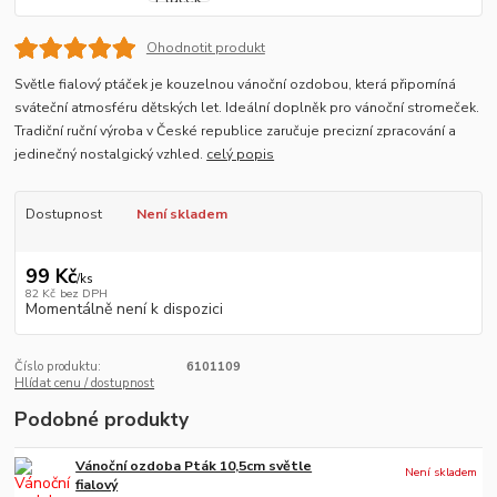
Ohodnotit produkt
Světle fialový ptáček je kouzelnou vánoční ozdobou, která připomíná
sváteční atmosféru dětských let. Ideální doplněk pro vánoční stromeček.
Tradiční ruční výroba v České republice zaručuje precizní zpracování a
jedinečný nostalgický vzhled.
celý popis
Dostupnost
Není skladem
99 Kč
/
ks
82 Kč
bez DPH
Momentálně není k dispozici
Číslo produktu:
6101109
Hlídat cenu / dostupnost
Podobné produkty
Vánoční ozdoba Pták 10,5cm světle
Není skladem
fialový