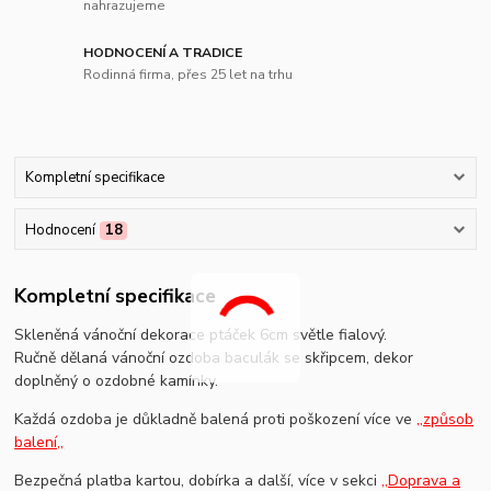
nahrazujeme
HODNOCENÍ A TRADICE
Rodinná firma, přes 25 let na trhu
Kompletní specifikace
Hodnocení
18
Kompletní specifikace
Skleněná vánoční dekorace ptáček 6cm světle fialový.
Ručně dělaná vánoční ozdoba baculák se skřipcem, dekor
doplněný o ozdobné kamínky.
Každá ozdoba je důkladně balená proti poškození více ve
,,způsob
balení,,
Bezpečná platba kartou, dobírka a další, více v sekci
,,Doprava a