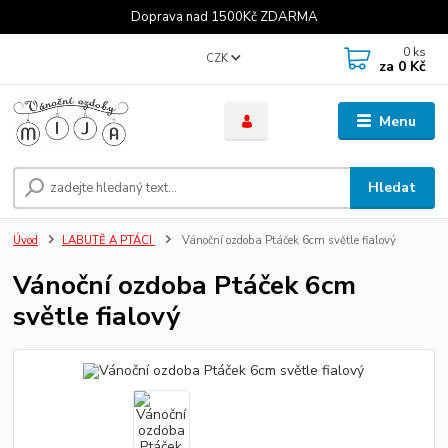
Doprava nad 1500Kč ZDARMA
0
ks
CZK
za
0 Kč
Menu
Hledat
Úvod
LABUTĚ A PTÁCI
Vánoční ozdoba Ptáček 6cm světle fialový
Vánoční ozdoba Ptáček 6cm
světle fialový