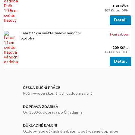
130 Kč
/
ks
107 Kč
bez DPH
Detail
Labuť 11cm světle fialová vánoční
Není skladem
ozdoba
209 Kč
/
ks
173 Kč
bez DPH
Detail
ČESKÁ RUČNÍ PRÁCE
Ruční výroba skleněných ozdob a svícnů
DOPRAVA ZDARMA
Od 1500Kč doprava po ČR zdarma
DŮKLADNÉ BALENÍ
Ozdoby jsou důkladně zabaleny, poškozené dopravou