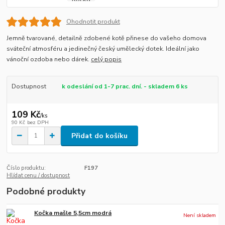
Ohodnotit produkt
Jemně tvarované, detailně zdobené kotě přinese do vašeho domova
sváteční atmosféru a jedinečný český umělecký dotek. Ideální jako
vánoční ozdoba nebo dárek.
celý popis
Dostupnost
k odeslání od 1-7 prac. dní. - skladem 6 ks
109 Kč
/
ks
90 Kč
bez DPH
Přidat do košíku
Číslo produktu:
F197
Hlídat cenu / dostupnost
Podobné produkty
Kočka mašle 5,5cm modrá
Není skladem