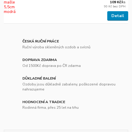
109 Kč
/
ks
90 Kč
bez DPH
Detail
ČESKÁ RUČNÍ PRÁCE
Ruční výroba skleněných ozdob a svícnů
DOPRAVA ZDARMA
Od 1500Kč doprava po ČR zdarma
DŮKLADNÉ BALENÍ
Ozdoby jsou důkladně zabaleny, poškozené dopravou
nahrazujeme
HODNOCENÍ A TRADICE
Rodinná firma, přes 25 let na trhu