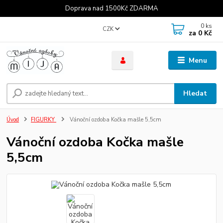
Doprava nad 1500Kč ZDARMA
0
ks
CZK
za
0 Kč
Menu
Hledat
Úvod
FIGURKY
Vánoční ozdoba Kočka mašle 5,5cm
Vánoční ozdoba Kočka mašle
5,5cm