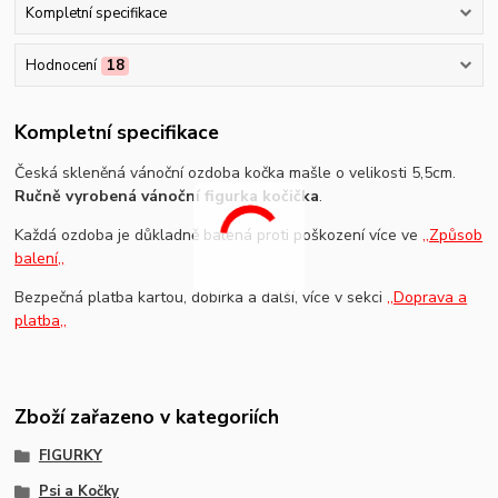
Kompletní specifikace
Hodnocení
18
Kompletní specifikace
Česká skleněná vánoční ozdoba kočka mašle o velikosti 5,5cm.
Ručně vyrobená vánoční figurka kočička
.
Každá ozdoba je důkladně balená proti poškození více ve
,,Způsob
balení,,
Bezpečná platba kartou, dobírka a další, více v sekci
,,Doprava a
platba,,
Zboží zařazeno v kategoriích
FIGURKY
Psi a Kočky