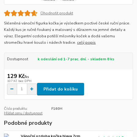
Ohodnotit produkt
Skleněná vánoční figurka kočka je výsledkem poctivé české ruční práce.
Každý kus je ručně foukaný a malovaný s důrazem na jemné detaily a
výraz. Elegantní ozdoba potěší milovníky koček a dodá vašemu
stromečku hravé kouzlo i nádech tradice.
celý popis
Dostupnost
k odeslání od 1-7 prac. dní. - skladem 8 ks
129 Kč
/
ks
107 Kč
bez DPH
Přidat do košíku
Číslo produktu:
F160H
Hlídat cenu / dostupnost
Podobné produkty
Vánoční ozdoba kočka hlava 7cm