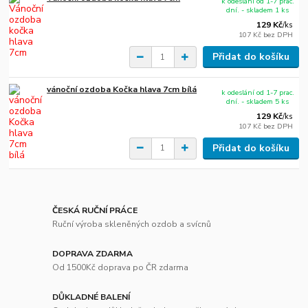
k odeslání od 1-7 prac.
dní. - skladem 1 ks
129 Kč
/
ks
107 Kč
bez DPH
Přidat do košíku
vánoční ozdoba Kočka hlava 7cm bílá
k odeslání od 1-7 prac.
dní. - skladem 5 ks
129 Kč
/
ks
107 Kč
bez DPH
Přidat do košíku
ČESKÁ RUČNÍ PRÁCE
Ruční výroba skleněných ozdob a svícnů
DOPRAVA ZDARMA
Od 1500Kč doprava po ČR zdarma
DŮKLADNÉ BALENÍ