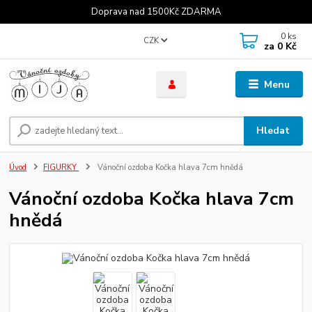
Doprava nad 1500Kč ZDARMA
0
ks
CZK
za
0 Kč
Menu
Hledat
Úvod
FIGURKY
Vánoční ozdoba Kočka hlava 7cm hnědá
Vánoční ozdoba Kočka hlava 7cm
hnědá