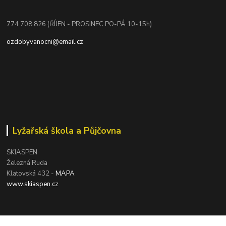
774 708 826 (ŘÍJEN - PROSINEC PO-PÁ 10-15h)
ozdobyvanocni@email.cz
Lyžařská škola a Půjčovna
SKIASPEN
Železná Ruda
Klatovská 432 -
MAPA
www.skiaspen.cz