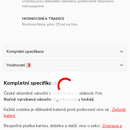
Ozdoby jsou důkladně zabaleny, poškozené dopravou
nahrazujeme
HODNOCENÍ A TRADICE
Rodinná firma, přes 25 let na trhu
Kompletní specifikace
Hodnocení
3
Kompletní specifikace
České skleněné vánoční ozdoby kočky o velikosti 7cm.
Ručně vyrobená vánoční figurka kočka hnědá
.
Každá ozdoba je důkladně balená proti poškození více ve
,,Způsob
balení,,
Bezpečná platba kartou, dobírka a další, více v sekci
,,Doprava a